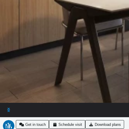
Get in touch
Schedule visit
Download plans